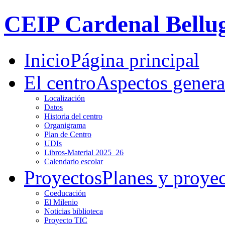
CEIP Cardenal Bellu
Inicio
Página principal
El centro
Aspectos genera
Localización
Datos
Historia del centro
Organigrama
Plan de Centro
UDIs
Libros-Material 2025_26
Calendario escolar
Proyectos
Planes y proye
Coeducación
El Milenio
Noticias biblioteca
Proyecto TIC