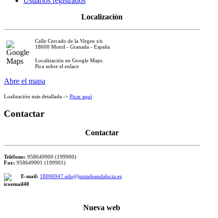
Usuarios registrados
Localización
Calle Cercado de la Virgen s/n
18600 Motril - Granada - España
Localización en Google Maps.
Pica sobre el enlace
Abre el mapa
Loalización más detallada ->
Picar aquí
Contactar
Contactar
Teléfono:
958649900 (199900)
Fax:
958649901 (199901)
E-mail:
18006947.edu@juntadeandalucia.es
Nueva web