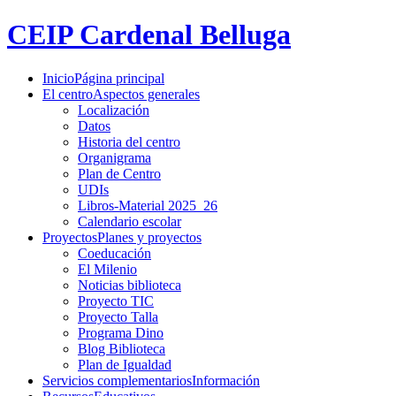
CEIP Cardenal Belluga
Inicio
Página principal
El centro
Aspectos generales
Localización
Datos
Historia del centro
Organigrama
Plan de Centro
UDIs
Libros-Material 2025_26
Calendario escolar
Proyectos
Planes y proyectos
Coeducación
El Milenio
Noticias biblioteca
Proyecto TIC
Proyecto Talla
Programa Dino
Blog Biblioteca
Plan de Igualdad
Servicios complementarios
Información