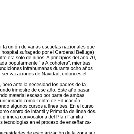
or la unión de varias escuelas nacionales que
o hospital sufragado por el Cardenal Belluga)
tro era solo de niños. A principios del año 70,
inada popularmente “la Alcoholera”, mientras
condiciones infrahumanas durante ocho años
or ser vacaciones de Navidad, entonces el
 pero ante la necesidad los padres de la
segundo trimestre de ese año. Este año pasan
ando material escaso por parte de ambas
, funcionado como centro de Educación
ndo algunos cursos a línea tres. En el curso
mo centro de Infantil y Primaria de línea dos.
la primera convocatoria del Plan Familia
vas tecnologías en el proceso de enseñanza-
 necesidades de escolarización de la zona sur,