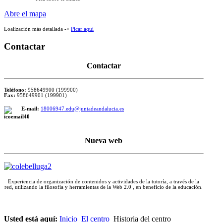
Abre el mapa
Loalización más detallada ->
Picar aquí
Contactar
Contactar
Teléfono:
958649900 (199900)
Fax:
958649901 (199901)
E-mail:
18006947.edu@juntadeandalucia.es
Nueva web
Experiencia de organización de contenidos y actividades de la tutoría, a través de la
red, utilizando la filosofía y herramientas de la Web 2.0 , en beneficio de la educación.
Espacio para escribr el texto que corresponda
Usted está aquí:
Inicio
El centro
Historia del centro