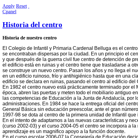
Apply
Reset
Cpanel
Historia del centro
Historia de nuestro centro
El Colegio de Infantil y Primaria Cardenal Belluga es el cent
se encontraban dispersas por la ciudad. En un principio el cen
y que después de la guerra civil fue centro de
detención
de pr
el edificio está en ruinas y el centro tiene que trasladarse a 
se construye un nuevo centro. Pasan los años y no llega el 
en un edificio ruinoso, frío y antihigiénico hasta que en una
edificio se declara en ruinas, pasando el centro al edificio d
En 1982 el centro nuevo está prácticamente terminado por el 
época, abren las puertas y meten todo el mobiliario antiguo en
las competencias de Educación a la Junta de Andalucía, por l
administraciones. En 1984 se hace la entrega oficial del cen
General Básica sin educación preescolar, ante el gran número
1997-98 se dota al centro de la primera unidad de Infantil qu
En el intento de adaptarnos a las nuevas características y ne
(curso 2002-03) y el curso 2004-05 el centro se incorpora a 
aprendizaje es un magnifico apoyo a la función docente.
En el curso escolar 2006-07 la Consejería de Educación decide