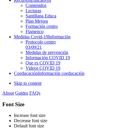
Recursos
Educativos
Contenidos
Lecturas
Santillana Educa
Plan Mejora
Formación centro
Flamenco
Medidas Covid-19
Información
Protocolo centro
03/09/21
Medidas de prevención
Información COVID 19
Que es COVID 19
Videos COVID 19
Coeducación
Información coeducación
Skip to content
About
Guides
FAQs
Font Size
Increase font size
Decrease font size
Default font size