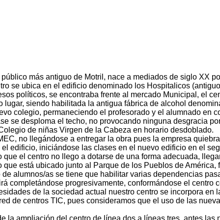
ro público más antiguo de Motril, nace a mediados de siglo XX p
tro se ubica en el edificio denominado los Hospitalicos (antigu
esos
políticos
, se encontraba frente al mercado Municipal, el cen
otro lugar, siendo habilitada la antigua fábrica de alcohol denom
nuevo colegio, permaneciendo el profesorado y el alumnado en 
 clase se desploma el techo, no provocando ninguna desgracia p
el Colegio de niñas Virgen de la Cabeza en horario desdoblado.
MEC, no llegándose a entregar la obra pues la empresa quiebra,
 el edificio, iniciándose las clases en el nuevo edificio en el 
o que el centro no llego a dotarse de una forma adecuada, lleg
tro que está ubicado junto al Parque de los Pueblos de América
 de alumnos/as se tiene que habilitar varias dependencias pasa
e irá completándose progresivamente, conformándose el centro co
cesidades de la sociedad actual nuestro centro se incorpora en 
la red de centros TIC, pues consideramos que el uso de las nue
 la ampliación del centro de línea dos a líneas tres, antes las