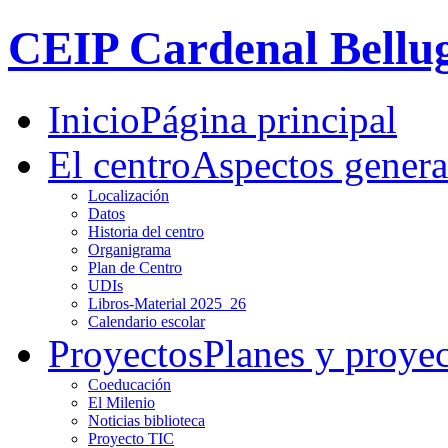
CEIP Cardenal Bellu
Inicio
Página principal
El centro
Aspectos genera
Localización
Datos
Historia del centro
Organigrama
Plan de Centro
UDIs
Libros-Material 2025_26
Calendario escolar
Proyectos
Planes y proye
Coeducación
El Milenio
Noticias biblioteca
Proyecto TIC