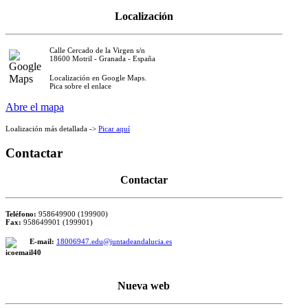
Localización
Calle Cercado de la Virgen s/n
18600 Motril - Granada - España
Localización en Google Maps.
Pica sobre el enlace
Abre el mapa
Loalización más detallada ->
Picar aquí
Contactar
Contactar
Teléfono:
958649900 (199900)
Fax:
958649901 (199901)
E-mail:
18006947.edu@juntadeandalucia.es
Nueva web