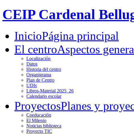
CEIP Cardenal Bellu
Inicio
Página principal
El centro
Aspectos genera
Localización
Datos
Historia del centro
Organigrama
Plan de Centro
UDIs
Libros-Material 2025_26
Calendario escolar
Proyectos
Planes y proye
Coeducación
El Milenio
Noticias biblioteca
Proyecto TIC