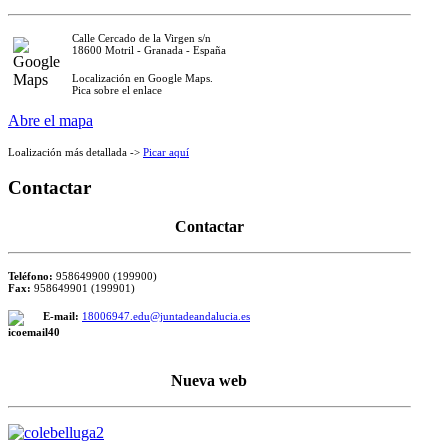
Calle Cercado de la Virgen s/n
18600 Motril - Granada - España
Localización en Google Maps.
Pica sobre el enlace
Abre el mapa
Loalización más detallada ->
Picar aquí
Contactar
Contactar
Teléfono:
958649900 (199900)
Fax:
958649901 (199901)
E-mail:
18006947.edu@juntadeandalucia.es
Nueva web