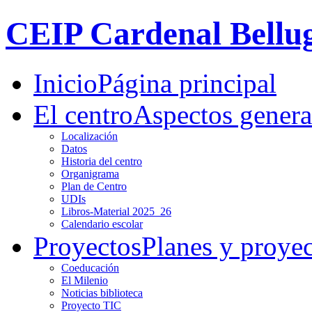
CEIP Cardenal Bellu
Inicio
Página principal
El centro
Aspectos genera
Localización
Datos
Historia del centro
Organigrama
Plan de Centro
UDIs
Libros-Material 2025_26
Calendario escolar
Proyectos
Planes y proye
Coeducación
El Milenio
Noticias biblioteca
Proyecto TIC