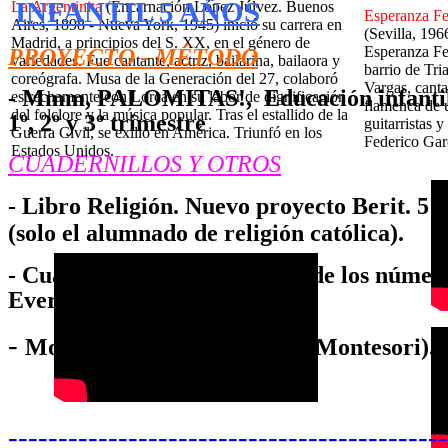
INFANTIL 5 AÑOS
La Argentinita
(Encarnación López Júlvez. Buenos
Esperanza Fe
Aires, 1898 - Nueva York, 1945) inició su carrera en
(Sevilla, 19
Madrid, a principios del S. XX, en el género de
Esperanza Fer
PROYECTO - MÉTODO
variedades. Fue cantante, actriz, bailarina, bailaora y
barrio de Tri
coreógrafa. Musa de la Generación del 27, colaboró
Vargas, canta
- Mmm, PALOMITAS!, Educación infantil 5
estrechamente con Lorca en su labor de dignificación
flamenca de u
del folclore y la música popular. Tras el estallido de la
1º, 2º y 3º trimestre
guitarristas
Guerra Civil, se exilió en América. Triunfó en los
Federico Gar
Estados Unidos.
CUADERNILLOS Y OTROS
- Libro Religión. Nuevo proyecto Berit. 5 a
(solo el alumnado de religión católica).
- Cuadernillos. "La aventura de los números
Everest.
-
Molalaletra. Nivel 3. (pauta Montesori). 
--------------------------------------------